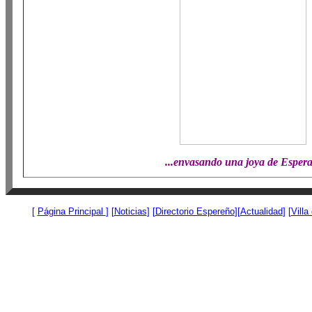
...envasando una joya de Espera.
[
Página Princip
al
]
[
Noticias
] [
Directorio Espereño
][
Actualidad
] [
Villa