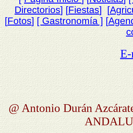
Directorios
] [
Fiestas
] [
Agric
[
Fotos
]
[ Gastronomía ]
[
Agen
c
E-
@ Antonio Durán Azcárat
ANDALUC