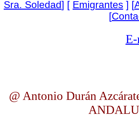
Sra. Soledad
] [
Emigrantes
] [
A
[
Conta
E-
@ Antonio Durán Azcárate
ANDALUC