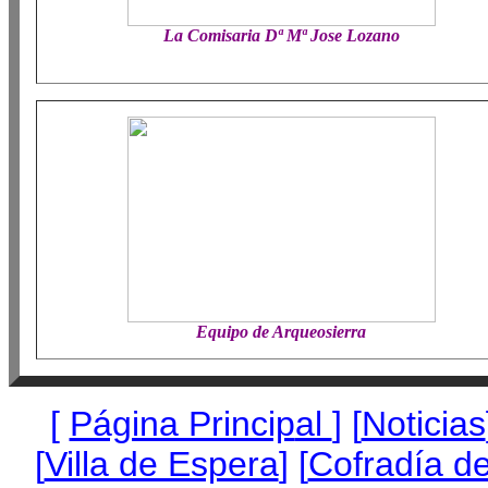
La Comisaria Dª Mª Jose Lozano
Equipo de Arqueosierra
[
Página Princip
al
]
[
Noticias
[
Villa de Espera
] [
Cofradía de