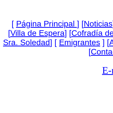
[
Página Princip
al
]
[
Noticias
[
Villa de Espera
] [
Cofradía de
Sra. Soledad
] [
Emigrantes
] [
A
[
Conta
E-