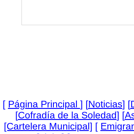
[
Página Princip
al
]
[
Noticias
] [
[
Cofradía de la Soledad
] [
As
[Cartelera Municipal]
[
Emigra