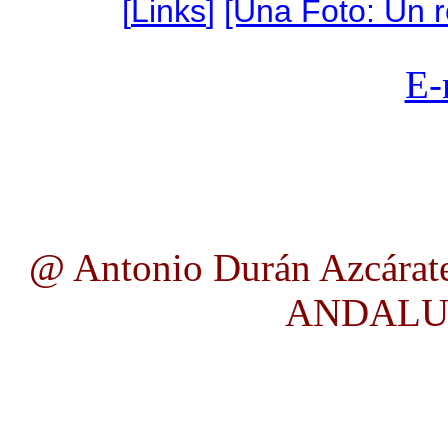
[
Links
]
[Una Foto: Un 
E-
@ Antonio Durán Azcárat
ANDALUC