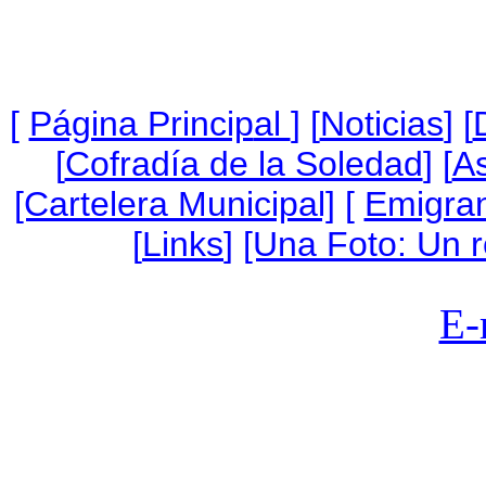
[
Página Princip
al
]
[
Noticias
] [
[
Cofradía de la Soledad
] [
As
[Cartelera Municipal]
[
Emigra
[
Links
]
[Una Foto: Un 
E-