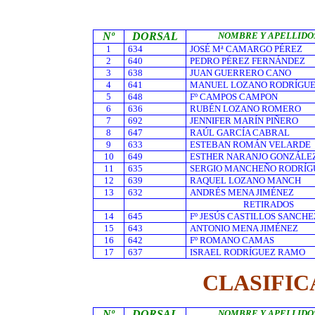
Nº
DORSAL
NOMBRE Y APELLIDO
1
634
JOSÉ Mª CAMARGO PÉREZ
2
640
PEDRO PÉREZ FERNÁNDEZ
3
638
JUAN GUERRERO CANO
4
641
MANUEL LOZANO RODRÍGU
5
648
Fº CAMPOS CAMPON
6
636
RUBÉN LOZANO ROMERO
7
692
JENNIFER MARÍN PIÑERO
8
647
RAÚL GARCÍA CABRAL
9
633
ESTEBAN ROMÁN VELARDE
10
649
ESTHER NARANJO GONZÁLE
11
635
SERGIO MANCHEÑO RODRÍG
12
639
RAQUEL LOZANO MANCH
13
632
ANDRÉS MENA JIMÉNEZ
RETIRADOS
14
645
Fº JESÚS CASTILLOS SANCHE
15
643
ANTONIO MENA JIMÉNEZ
16
642
Fº ROMANO CAMAS
17
637
ISRAEL RODRÍGUEZ RAMO
CLASIFIC
Nº
DORSAL
NOMBRE Y APELLIDO