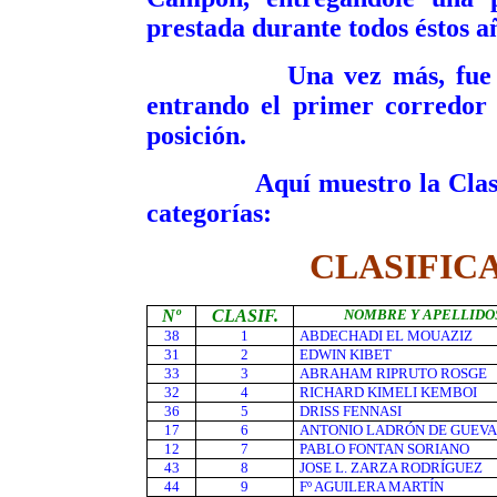
prestada durante todos éstos a
Una vez más, fue un ma
entrando el primer corredor
posición.
Aquí muestro la Clasificac
categorías:
CLASIFIC
Nº
CLASIF.
NOMBRE Y APELLIDO
38
1
ABDECHADI EL MOUAZIZ
31
2
EDWIN KIBET
33
3
ABRAHAM RIPRUTO ROSGE
32
4
RICHARD KIMELI KEMBOI
36
5
DRISS FENNASI
17
6
ANTONIO LADRÓN DE GUEV
12
7
PABLO FONTAN SORIANO
43
8
JOSE L. ZARZA RODRÍGUEZ
44
9
Fº AGUILERA MARTÍN