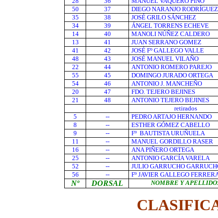
28
36
MANUEL VAQUERO PINO
50
37
DIEGO NARANJO R
ODRÍGUEZ
35
38
JOSÉ GRILO SÁNCHEZ
34
39
ÁNGEL TORRENS ECHEVE
14
40
MANOLI NÚÑEZ CALDERO
13
41
JUAN SERRANO GOMEZ
41
42
JOSÉ Fº GALLEGO VALLE
48
43
JOSÉ MANUEL VILAÑO
22
44
ANTONIO ROMERO PAREJO
55
45
DOMINGO JURADO ORTEGA
54
46
ANTONIO J. MANCHEÑO
20
47
FDO. TEJERO BEJINES
21
48
ANTONIO TEJERO BEJINES
retirados
5
--
PEDRO ARTAJO HERNANDO
8
--
ESTHER GÓMEZ CABELLO
9
--
Fº BAUTISTA URUÑUELA
11
--
MANUEL GORDILLO RASER
16
--
ANA PIÑERO ORTEGA
25
--
ANTONIO GARCÍA VARELA
52
--
JULIO GARRUCHO GARRUCH
56
--
Fº JAVIER GALLEGO FERRER
Nº
DORSAL
NOMBRE Y APELLIDO
CLASIFIC