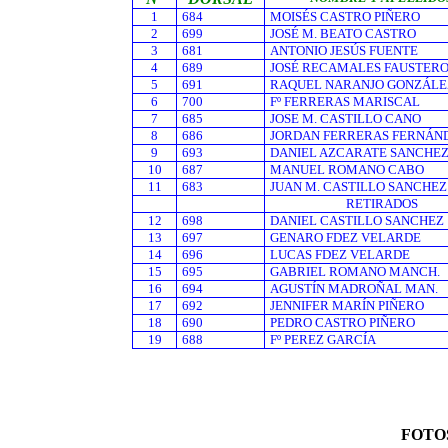
1
684
MOISÉS CASTRO PIÑERO
2
699
JOSÉ M. BEATO CASTRO
3
681
ANTONIO JESÚS FUENTE
4
689
JOSÉ RECAMALES FAUSTER
5
691
RAQUEL NARANJO GONZÁLE
6
700
Fº FERRERAS MARISCAL
7
685
JOSE M. CASTILLO CANO
8
686
JORDAN FERRERAS FERNÁN
9
693
DANIEL AZCARATE SANCHE
10
687
MANUEL ROMANO CABO
11
683
JUAN M. CASTILLO SANCHEZ
RETIRADOS
12
698
DANIEL CASTILLO SANCHEZ
13
697
GENARO FDEZ VELARDE
14
696
LUCAS FDEZ VELARDE
15
695
GABRIEL ROMANO MANCH.
16
694
AGUSTÍN MADROÑAL MAN.
17
692
JENNIFER MARÍN PIÑERO
18
690
PEDRO CASTRO PIÑERO
19
688
Fº PEREZ GARCÍA
FOTO