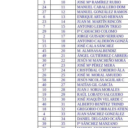
3
10
JOSE Mª RAMÍREZ RUBIO
24
11
MANUEL CABALLERO DOM
27
12
MANUEL GONZÁLEZ RAMOS
6
13
ENRIQUE ARTAJO HERNAN
23
14
JUAN M. MARTÍN RINCÓN
7
15
ANTONIO LEBRÓN TRIGO
29
16
Fº CAMACHO COLOMO
2
17
JORGE GUISADO SERRANO
51
18
ANTONIO CALDERÓN G
ONZÁ
15
19
JOSÉ CALA SÁNCHEZ
45
20
M. ALMISASALBENDIZ
49
21
ÁNGEL GUTIÉRREZ CABRER
30
22
JESÚS M MANCHEÑO MORA
47
23
JOSÉ Mª PÉREZ MERA
57
24
CRISTÓBAL CORDERO ÁLA
26
25
JOSÉ M. MORAL AMUEDO
58
26
JESÚS NICOLÁS AGUILAR C
40
27
MATÍAS GIL GARCÍA
10
28
JUAN J. SORIA MORALES
19
29
RAÚL LOBATO SALGUERO
53
30
JOSÉ JOAQUÍN VELARDE C
46
31
ALBERTO BENÍTEZ TRINID
18
32
GREGORIO CORRALES ATIEN
4
33
JUAN SÁNCHEZ GONZÁLEZ
42
34
DANIEL DELGADO OCAÑA
39
35
Fº SÁNCHEZ MANZANO