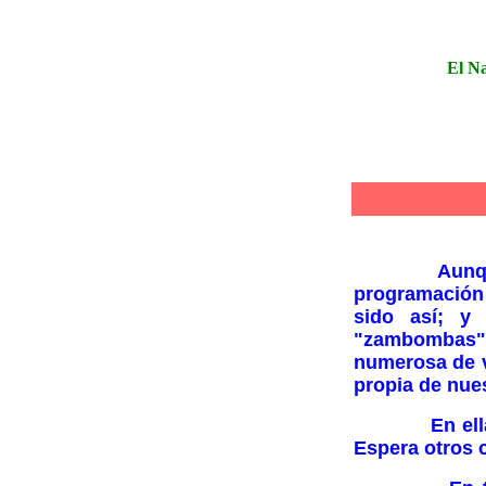
El Na
Aunque pare
programación
sido así; y
"zambombas"
numerosa de v
propia de nues
En ellas ha
Espera otros c