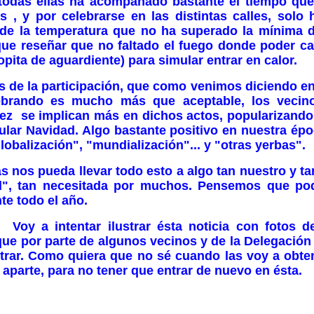
las ha acompañado bastante el tiempo que a
es , y por celebrarse en las distintas calles, solo
de la temperatura que no ha superado la mínima 
ue reseñar que no faltado el fuego donde poder ca
opita de aguardiente) para simular entrar en calor.
 participación, que como venimos diciendo en 
ebrando es mucho más que aceptable, los vecin
ez se implican más en dichos actos, popularizand
cular Navidad. Algo bastante positivo en nuestra ép
lobalización", "mundialización"... y "otras yerbas".
ueda llevar todo esto a algo tan nuestro y ta
ad", tan necesitada por muchos. Pensemos que pod
te todo el año.
tar ilustrar ésta noticia con fotos de l
e por parte de algunos vecinos y de la Delegación
trar. Como quiera que no sé cuando las voy a obte
aparte, para no tener que entrar de nuevo en ésta.