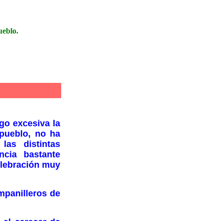
ueblo.
 excesiva la
pueblo, no ha
as distintas
cia bastante
elebración muy
anilleros de