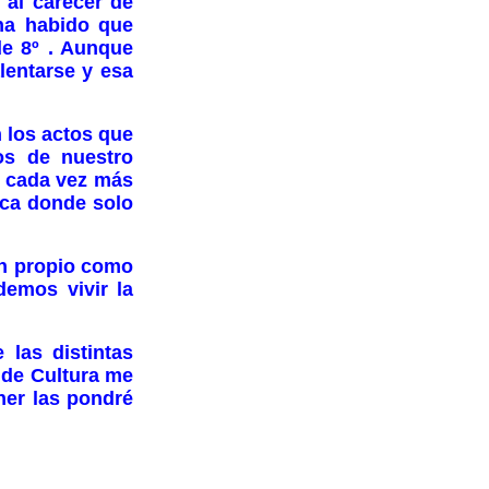
l carecer de
 ha habido que
de 8º . Aunque
lentarse y esa
los actos que
os de nuestro
o cada vez más
oca donde solo
n propio como
emos vivir la
as distintas
 de Cultura me
ner las pondré