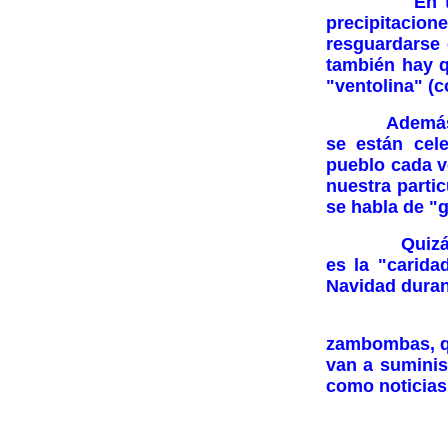
En todas el
precipitacion
resguardarse 
también hay q
"ventolina" (c
Además de la
se están cel
pueblo cada v
nuestra parti
se habla de "g
Quizás nos p
es la "carid
Navidad duran
Voy a inten
zambombas, qu
van a suminis
como noticias 