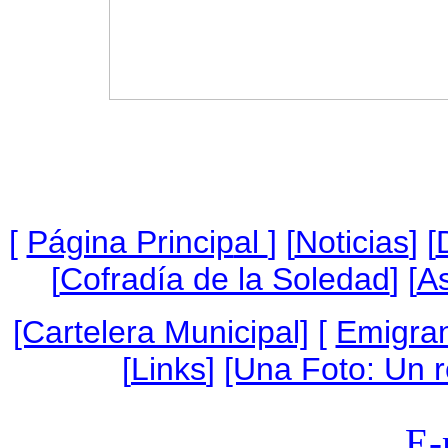
[
Página Princip
al
]
[
Noticias
] [
[
Cofradía de la Soledad
] [
As
[Cartelera Municipal]
[
Emigra
[
Links
]
[Una Foto: Un 
E-