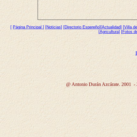
[
Página Princip
al
]
[
Noticias
] [
Directorio Espereño
][
Actualidad
] [
Villa d
[
Agricultura
] [
Fotos de
@ Antonio Durán Azcárate. 2001 -