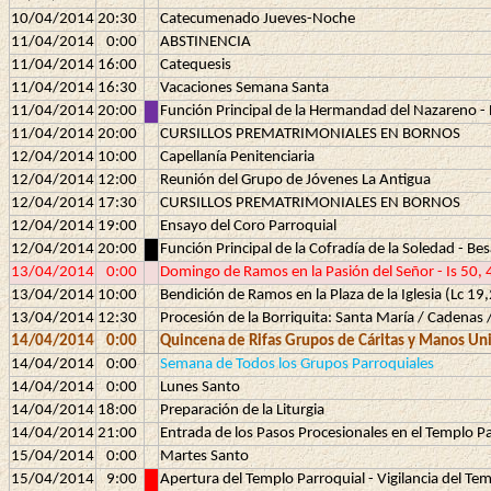
10/04/2014
20:30
Catecumenado Jueves-Noche
11/04/2014
0:00
ABSTINENCIA
11/04/2014
16:00
Catequesis
11/04/2014
16:30
Vacaciones Semana Santa
11/04/2014
20:00
Función Principal de la Hermandad del Nazareno - 
11/04/2014
20:00
CURSILLOS PREMATRIMONIALES EN BORNOS
12/04/2014
10:00
Capellanía Penitenciaria
12/04/2014
12:00
Reunión del Grupo de Jóvenes La Antigua
12/04/2014
17:30
CURSILLOS PREMATRIMONIALES EN BORNOS
12/04/2014
19:00
Ensayo del Coro Parroquial
12/04/2014
20:00
Función Principal de la Cofradía de la Soledad - Be
13/04/2014
0:00
Domingo de Ramos en la Pasión del Señor - Is 50, 4
13/04/2014
10:00
Bendición de Ramos en la Plaza de la Iglesia (Lc 1
13/04/2014
12:30
Procesión de la Borriquita: Santa María / Cadenas 
14/04/2014
0:00
Quincena de Rifas Grupos de Cáritas y Manos Un
14/04/2014
0:00
Semana de Todos los Grupos Parroquiales
14/04/2014
0:00
Lunes Santo
14/04/2014
18:00
Preparación de la Liturgia
14/04/2014
21:00
Entrada de los Pasos Procesionales en el Templo P
15/04/2014
0:00
Martes Santo
15/04/2014
9:00
Apertura del Templo Parroquial - Vigilancia del T