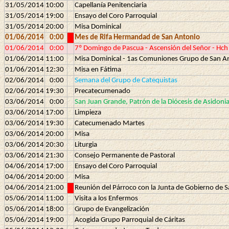
31/05/2014
10:00
Capellanía Penitenciaria
31/05/2014
19:00
Ensayo del Coro Parroquial
31/05/2014
20:00
Misa Dominical
01/06/2014
0:00
Mes de Rifa Hermandad de San Antonio
01/06/2014
0:00
7º Domingo de Pascua - Ascensión del Señor - Hch 
01/06/2014
11:00
Misa Dominical - 1as Comuniones Grupo de San A
01/06/2014
12:30
Misa en Fátima
02/06/2014
0:00
Semana del Grupo de Catequistas
02/06/2014
19:30
Precatecumenado
03/06/2014
0:00
San Juan Grande, Patrón de la Diócesis de Asidonia
03/06/2014
17:00
Limpieza
03/06/2014
19:30
Catecumenado Martes
03/06/2014
20:00
Misa
03/06/2014
20:30
Liturgia
03/06/2014
21:30
Consejo Permanente de Pastoral
04/06/2014
17:00
Ensayo del Coro Parroquial
04/06/2014
20:00
Misa
04/06/2014
21:00
Reunión del Párroco con la Junta de Gobierno de
05/06/2014
11:00
Visita a los Enfermos
05/06/2014
18:00
Grupo de Evangelización
05/06/2014
19:00
Acogida Grupo Parroquial de Cáritas