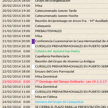
20/02/2014
18:00
Grupo de Evangelización
20/02/2014
19:00
Misa
20/02/2014
19:30
Catecumenado Jueves-Tarde
20/02/2014
20:30
Catecumenado Jueves-Noche
21/02/2014
11:00
Reunión Arciprestazgo en Arcos Fra. - Mª Auxiliad
21/02/2014
16:00
Catequesis
21/02/2014
19:00
PREBAUTISMALES
21/02/2014
19:00
Misa
21/02/2014
20:00
Conferencia Cuaresmal en la Casa Hermandad de J
21/02/2014
20:30
CURSILLOS PREMATRIMONIALES EN PUERTO SE
22/02/2014
0:00
Cátedra del
Apóstol San Pedro
22/02/2014
10:00
Capellanía Penitenciaria
22/02/2014
12:00
Reunión del Grupo de Jóvenes La Antigua
22/02/2014
16:30
CURSILLOS PREMATRIMONIALES EN PUERTO SE
22/02/2014
18:00
Ensayo del Coro Parroquial
22/02/2014
19:00
Misa Dominical
23/02/2014
0:00
7º Domingo del Tiempo Ordinario - Lev 19,1-2.17-
23/02/2014
11:00
Misa Dominical
23/02/2014
11:00
CURSILLOS PREMATRIMONIALES EN PUERTO SE
23/02/2014
12:30
Misa en Fátima
24/02/2014
0:00
Semana del Grupo de Catequistas
24/02/2014
0:00
SE CIERRA EL PLAZO PARA LA PRESENTACIÓN DEL