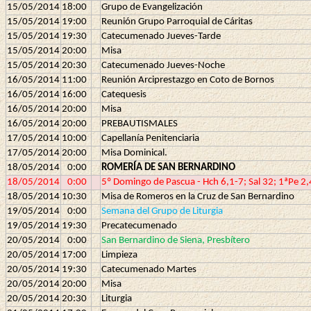
15/05/2014
18:00
Grupo de Evangelización
15/05/2014
19:00
Reunión Grupo Parroquial de Cáritas
15/05/2014
19:30
Catecumenado Jueves-Tarde
15/05/2014
20:00
Misa
15/05/2014
20:30
Catecumenado Jueves-Noche
16/05/2014
11:00
Reunión Arciprestazgo en Coto de Bornos
16/05/2014
16:00
Catequesis
16/05/2014
20:00
Misa
16/05/2014
20:00
PREBAUTISMALES
17/05/2014
10:00
Capellanía Penitenciaria
17/05/2014
20:00
Misa Dominical.
18/05/2014
0:00
ROMERÍA DE SAN BERNARDINO
18/05/2014
0:00
5º Domingo de Pascua - Hch 6,1-7; Sal 32; 1ªPe 2,
18/05/2014
10:30
Misa de Romeros en la Cruz de San Bernardino
19/05/2014
0:00
Semana del Grupo de Liturgia
19/05/2014
19:30
Precatecumenado
20/05/2014
0:00
San Bernardino de Siena, Presbítero
20/05/2014
17:00
Limpieza
20/05/2014
19:30
Catecumenado Martes
20/05/2014
20:00
Misa
20/05/2014
20:30
Liturgia