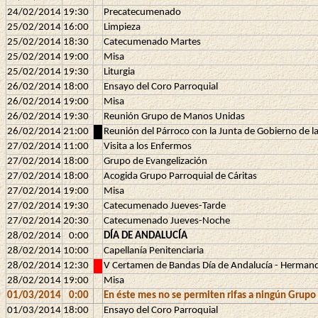
24/02/2014
19:30
Precatecumenado
25/02/2014
16:00
Limpieza
25/02/2014
18:30
Catecumenado Martes
25/02/2014
19:00
Misa
25/02/2014
19:30
Liturgia
26/02/2014
18:00
Ensayo del Coro Parroquial
26/02/2014
19:00
Misa
26/02/2014
19:30
Reunión Grupo de Manos Unidas
26/02/2014
21:00
Reunión del Párroco con la Junta de Gobierno de 
27/02/2014
11:00
Visita a los Enfermos
27/02/2014
18:00
Grupo de Evangelización
27/02/2014
18:00
Acogida Grupo Parroquial de Cáritas
27/02/2014
19:00
Misa
27/02/2014
19:30
Catecumenado Jueves-Tarde
27/02/2014
20:30
Catecumenado Jueves-Noche
28/02/2014
0:00
DÍA DE ANDALUCÍA
28/02/2014
10:00
Capellanía Penitenciaria
28/02/2014
12:30
V Certamen de Bandas Día de Andalucía - Herman
28/02/2014
19:00
Misa
01/03/2014
0:00
En éste mes no se permiten rifas a ningún Grup
01/03/2014
18:00
Ensayo del Coro Parroquial