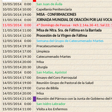
10/05/2014
0:00
San Juan de Ávila
10/05/2014
10:00
Capellanía Penitenciaria
10/05/2014
19:00
MISA - CONFIRMACIONES
11/05/2014
0:00
JORNADA MUNIDIAL DE ORACIÓN POR LAS VOC
11/05/2014
0:00
4º Domingo de Pascua - Hch 2,14a.36-41; Sal 22; 
11/05/2014
11:00
Misa de Ntra. Sra. de Fátima en la Barriada
11/05/2014
12:00
Procesión de la Virgen de Fátima
12/05/2014
0:00
Semana del Grupo de Catecumenado Martes
12/05/2014
19:30
Precatecumenado
13/05/2014
17:00
Limpieza
13/05/2014
19:30
Catecumenado Martes
13/05/2014
20:00
Misa
13/05/2014
20:30
Liturgia
14/05/2014
0:00
San Matías, Apóstol
14/05/2014
17:00
Ensayo del Coro Parroquial
14/05/2014
19:00
Reunión Grupo de Pastoral de la Salud
14/05/2014
19:00
Curso de Biblia
14/05/2014
20:00
Misa
14/05/2014
21:00
Reunión del Párroco con la Junta de Gobierno de
15/05/2014
0:00
San Isidro Labrador
15/05/2014
11:00
Visita a los Enfermos