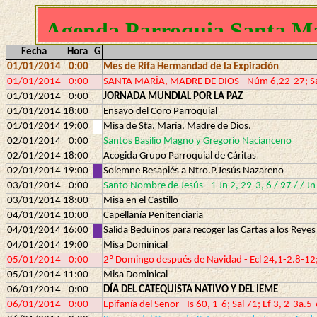
Agenda Parroquia Santa Ma
Fecha
Hora
G
01/01/2014
0:00
Mes de Rifa Hermandad de la Expiración
01/01/2014
0:00
SANTA MARÍA, MADRE DE DIOS - Núm 6,22-27; Sal 
01/01/2014
0:00
JORNADA MUNDIAL POR LA PAZ
01/01/2014
18:00
Ensayo del Coro Parroquial
01/01/2014
19:00
Misa de Sta. María, Madre de Dios.
02/01/2014
0:00
Santos Basilio Magno y Gregorio Nacianceno
02/01/2014
18:00
Acogida Grupo Parroquial de Cáritas
02/01/2014
19:00
Solemne Besapiés a Ntro.P.Jesús Nazareno
03/01/2014
0:00
Santo Nombre de Jesús - 1 Jn 2, 29-3, 6 / 97 / / Jn
03/01/2014
18:00
Misa en el Castillo
04/01/2014
10:00
Capellanía Penitenciaria
04/01/2014
16:00
Salida Beduinos para recoger las Cartas a los Reye
04/01/2014
19:00
Misa Dominical
05/01/2014
0:00
2º Domingo después de Navidad - Ecl 24,1-2.8-12; 
05/01/2014
11:00
Misa Dominical
06/01/2014
0:00
DÍA DEL CATEQUISTA NATIVO Y DEL IEME
06/01/2014
0:00
Epifanía del Señor - Is 60, 1-6; Sal 71; Ef 3, 2-3a.5