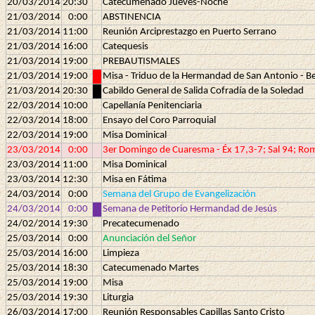
20/03/2014
20:30
Catecumenado Jueves-Noche
21/03/2014
0:00
ABSTINENCIA
21/03/2014
11:00
Reunión Arciprestazgo en Puerto Serrano
21/03/2014
16:00
Catequesis
21/03/2014
19:00
PREBAUTISMALES
21/03/2014
19:00
Misa - Triduo de la Hermandad de San Antonio - Be
21/03/2014
20:30
Cabildo General de Salida Cofradía de la Soledad
22/03/2014
10:00
Capellanía Penitenciaria
22/03/2014
18:00
Ensayo del Coro Parroquial
22/03/2014
19:00
Misa Dominical
23/03/2014
0:00
3er Domingo de Cuaresma - Éx 17,3-7; Sal 94; Rom
23/03/2014
11:00
Misa Dominical
23/03/2014
12:30
Misa en Fátima
24/03/2014
0:00
Semana del Grupo de Evangelización
24/03/2014
0:00
Semana de Petitorio Hermandad de Jesús
24/02/2014
19:30
Precatecumenado
25/03/2014
0:00
Anunciación del Señor
25/03/2014
16:00
Limpieza
25/03/2014
18:30
Catecumenado Martes
25/03/2014
19:00
Misa
25/03/2014
19:30
Liturgia
26/03/2014
17:00
Reunión Responsables Capillas Santo Cristo