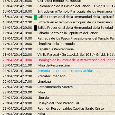
18/04/2014
16:00
Cierre del Templo Parroquial
18/04/2014
17:00
Celebración de la Pasión del Señor - Is 52,13-53,1
18/04/2014
18:00
Entrada en el Templo Parroquial de los Hermanos N
18/04/2014
19:00
Salida Procesional de la Hermandad de la Expiració
18/04/2014
19:30
Entrada en el Templo Parroquial de los Hermanos 
18/04/2014
20:00
Salida Procesional de la Hermandad de la Soledad
19/04/2014
0:00
Sábado Santo de la Sepultura del Señor
19/04/2014
9:00
Retirada de los Pasos Procesionales del Templo Par
19/04/2014
10:00
Limpieza de la Parroquia
19/04/2014
10:00
Capellanía Penitenciaria
19/04/2014
22:00
Vigilia Pascual - Gn 1,1-2,2; Sal 103 // Gn 22,1-18
20/04/2014
0:00
Domingo de la Pascua de la Resurrección del Señor 
20/04/2014
11:00
Misa de Resurrección
21/04/2014
0:00
Semana del Grupo de Manos Unidas
21/04/2014
19:30
Precatecumenado
22/04/2014
17:00
Limpieza
22/04/2014
19:30
Catecumenado Martes
22/04/2014
20:00
Misa
22/04/2014
20:30
Liturgia
23/04/2014
18:00
Ensayo del Coro Parroquial
23/04/2014
19:00
Reunión Responsables Capillas Santo Cristo
23/04/2014
20:00
Misa