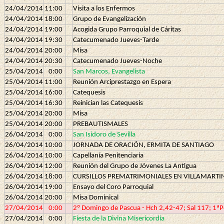
24/04/2014
11:00
Visita a los Enfermos
24/04/2014
18:00
Grupo de Evangelización
24/04/2014
19:00
Acogida Grupo Parroquial de Cáritas
24/04/2014
19:30
Catecumenado Jueves-Tarde
24/04/2014
20:00
Misa
24/04/2014
20:30
Catecumenado Jueves-Noche
25/04/2014
0:00
San Marcos, Evangelista
25/04/2014
11:00
Reunión Arciprestazgo en Espera
25/04/2014
16:00
Catequesis
25/04/2014
16:30
Reinician las Catequesis
25/04/2014
20:00
Misa
25/04/2014
20:00
PREBAUTISMALES
26/04/2014
0:00
San Isidoro de Sevilla
26/04/2014
10:00
JORNADA DE ORACIÓN, ERMITA DE SANTIAGO
26/04/2014
10:00
Capellanía Penitenciaria
26/04/2014
12:00
Reunión del Grupo de Jóvenes La Antigua
26/04/2014
18:00
CURSILLOS PREMATRIMONIALES EN VILLAMARTI
26/04/2014
19:00
Ensayo del Coro Parroquial
26/04/2014
20:00
Misa Dominical
27/04/2014
0:00
2º Domingo de Pascua - Hch 2,42-47; Sal 117; 1ªP
27/04/2014
0:00
Fiesta de la Divina Misericordia