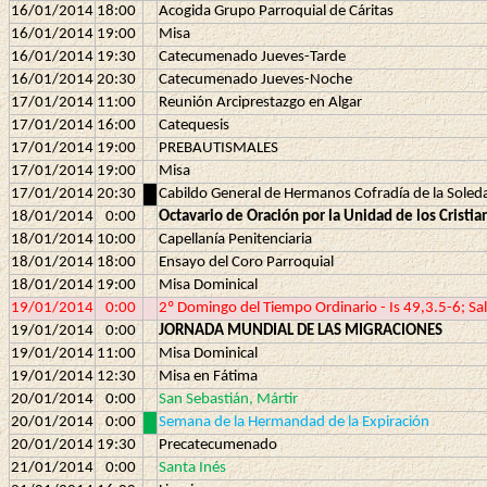
16/01/2014
18:00
Acogida Grupo Parroquial de Cáritas
16/01/2014
19:00
Misa
16/01/2014
19:30
Catecumenado Jueves-Tarde
16/01/2014
20:30
Catecumenado Jueves-Noche
17/01/2014
11:00
Reunión Arciprestazgo en Algar
17/01/2014
16:00
Catequesis
17/01/2014
19:00
PREBAUTISMALES
17/01/2014
19:00
Misa
17/01/2014
20:30
Cabildo General de Hermanos Cofradía de la Soled
18/01/2014
0:00
Octavario de Oración por la Unidad de los Cristia
18/01/2014
10:00
Capellanía Penitenciaria
18/01/2014
18:00
Ensayo del Coro Parroquial
18/01/2014
19:00
Misa Dominical
19/01/2014
0:00
2º Domingo del Tiempo Ordinario - Is 49,3.5-6; Sal
19/01/2014
0:00
JORNADA MUNDIAL DE LAS MIGRACIONES
19/01/2014
11:00
Misa Dominical
19/01/2014
12:30
Misa en Fátima
20/01/2014
0:00
San Sebastián, Mártir
20/01/2014
0:00
Semana de la Hermandad de la Expiración
20/01/2014
19:30
Precatecumenado
21/01/2014
0:00
Santa Inés