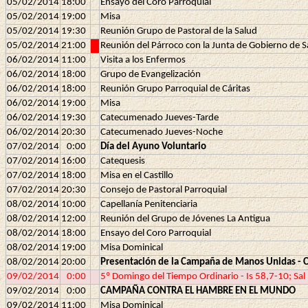
05/02/2014
18:00
Ensayo del Coro Parroquial
05/02/2014
19:00
Misa
05/02/2014
19:30
Reunión Grupo de Pastoral de la Salud
05/02/2014
21:00
Reunión del Párroco con la Junta de Gobierno de
06/02/2014
11:00
Visita a los Enfermos
06/02/2014
18:00
Grupo de Evangelización
06/02/2014
18:00
Reunión Grupo Parroquial de Cáritas
06/02/2014
19:00
Misa
06/02/2014
19:30
Catecumenado Jueves-Tarde
06/02/2014
20:30
Catecumenado Jueves-Noche
07/02/2014
0:00
Día del Ayuno Voluntario
07/02/2014
16:00
Catequesis
07/02/2014
18:00
Misa en el Castillo
07/02/2014
20:30
Consejo de Pastoral Parroquial
08/02/2014
10:00
Capellanía Penitenciaria
08/02/2014
12:00
Reunión del Grupo de Jóvenes La Antigua
08/02/2014
18:00
Ensayo del Coro Parroquial
08/02/2014
19:00
Misa Dominical
08/02/2014
20:00
Presentación de la Campaña de Manos Unidas - 
09/02/2014
0:00
5º Domingo del Tiempo Ordinario - Is 58,7-10; Sal
09/02/2014
0:00
CAMPAÑA CONTRA EL HAMBRE EN EL MUNDO
09/02/2014
11:00
Misa Dominical