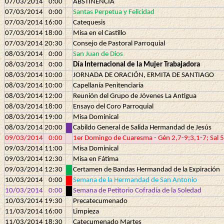
07/03/2014
0:00
ABSTINENCIA
07/03/2014
0:00
Santas Perpetua y Felicidad
07/03/2014
16:00
Catequesis
07/03/2014
18:00
Misa en el Castillo
07/03/2014
20:30
Consejo de Pastoral Parroquial
08/03/2014
0:00
San Juan de Dios
08/03/2014
0:00
Día Internacional de la Mujer Trabajadora
08/03/2014
10:00
JORNADA DE ORACIÓN, ERMITA DE SANTIAGO
08/03/2014
10:00
Capellanía Penitenciaria
08/03/2014
12:00
Reunión del Grupo de Jóvenes La Antigua
08/03/2014
18:00
Ensayo del Coro Parroquial
08/03/2014
19:00
Misa Dominical
08/03/2014
20:00
Cabildo General de Salida Hermandad de Jesús
09/03/2014
0:00
1er Domingo de Cuaresma - Gén 2,7-9;3,1-7; Sal 
09/03/2014
11:00
Misa Dominical
09/03/2014
12:30
Misa en Fátima
09/03/2014
12:30
Certamen de Bandas Hermandad de la Expiración
10/03/2014
0:00
Semana de la Hermandad de San Antonio
10/03/2014
0:00
Semana de Petitorio Cofradía de la Soledad
10/03/2014
19:30
Precatecumenado
11/03/2014
16:00
Limpieza
11/03/2014
18:30
Catecumenado Martes