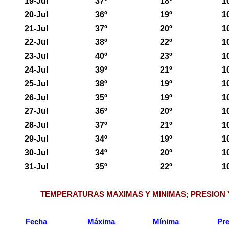
19-Jul
37º
18º
1
20-Jul
36º
19º
1
21-Jul
37º
20º
1
22-Jul
38º
22º
1
23-Jul
40º
23º
1
24-Jul
39º
21º
1
25-Jul
38º
19º
1
26-Jul
35º
19º
1
27-Jul
36º
20º
1
28-Jul
37º
21º
1
29-Jul
34º
19º
1
30-Jul
34º
20º
1
31-Jul
35º
22º
1
TEMPERATURAS MAXIMAS Y MINIMAS; PRESION 
Fecha
Máxima
Mínima
Pre