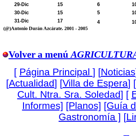
29-Dic
15
6
1
30-Dic
15
5
1
31-Dic
17
4
1
(@)Antonio Durán Azcárate. 2001 - 2005
Volver a menú
AGRICULTUR
[
Página Princip
al
]
[
Noticias
[
Actualidad
] [
Villa de Espera
] [
Cult. Ntra. Sra. Soledad
] [
Informes]
[Planos]
[Guía 
Gastronomía ]
[
Li