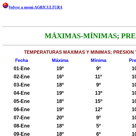
Volver a menú
AGRICULTURA
MÁXIMAS-MÍNIMAS; PRES
TEMPERATURAS MAXIMAS Y MINIMAS; PRESION 
Fecha
Máxima
Mínima
Pre
01-Ene
19º
9º
1
02-Ene
16º
11º
1
03-Ene
18º
9º
1
04-Ene
19º
13º
1
05-Ene
18º
15º
1
06-Ene
19º
12º
1
07-Ene
20º
9º
1
08-Ene
18º
5º
1
09-Ene
18º
6º
1