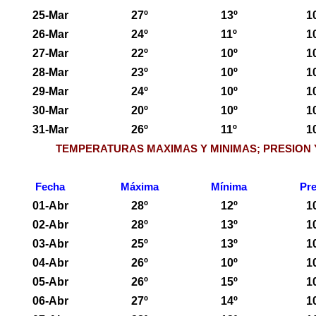
25-Mar
27º
13º
1
26-Mar
24º
11º
1
27-Mar
22º
10º
1
28-Mar
23º
10º
1
29-Mar
24º
10º
1
30-Mar
20º
10º
1
31-Mar
26º
11º
1
TEMPERATURAS MAXIMAS Y MINIMAS; PRESION 
Fecha
Máxima
Mínima
Pre
01-Abr
28º
12º
1
02-Abr
28º
13º
1
03-Abr
25º
13º
1
04-Abr
26º
10º
1
05-Abr
26º
15º
1
06-Abr
27º
14º
1