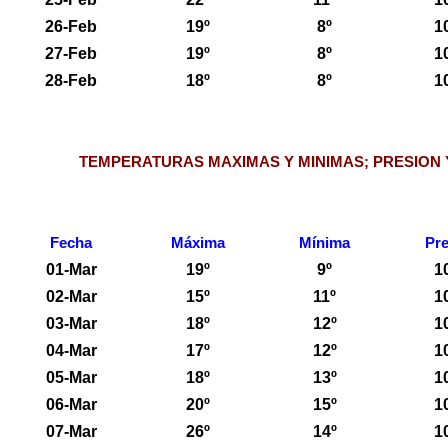
26-Feb
19º
8º
1
27-Feb
19º
8º
1
28-Feb
18º
8º
1
TEMPERATURAS MAXIMAS Y MINIMAS; PRESION 
Fecha
Máxima
Mínima
Pre
01-Mar
19º
9º
1
02-Mar
15º
11º
1
03-Mar
18º
12º
1
04-Mar
17º
12º
1
05-Mar
18º
13º
1
06-Mar
20º
15º
1
07-Mar
26º
14º
1