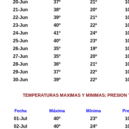
20-Jun
37º
21º
1
21-Jun
38º
20º
1
22-Jun
39º
21º
1
23-Jun
40º
22º
1
24-Jun
41º
24º
1
25-Jun
40º
23º
1
26-Jun
35º
19º
1
27-Jun
35º
20º
1
28-Jun
36º
21º
1
29-Jun
37º
22º
1
30-Jun
39º
22º
1
TEMPERATURAS MAXIMAS Y MINIMAS; PRESION 
Fecha
Máxima
Mínima
Pre
01-Jul
40º
23º
1
02-Jul
40º
24º
1