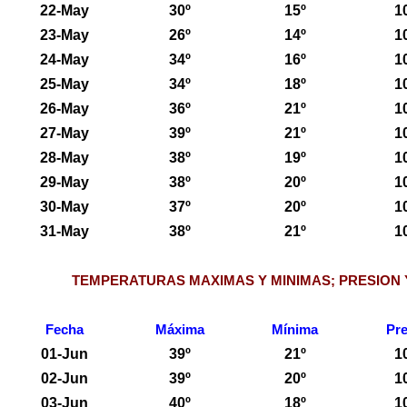
22-May
30º
15º
1
23-May
26º
14º
1
24-May
34º
16º
1
25-May
34º
18º
1
26-May
36º
21º
1
27-May
39º
21º
1
28-May
38º
19º
1
29-May
38º
20º
1
30-May
37º
20º
1
31-May
38º
21º
1
TEMPERATURAS MAXIMAS Y MINIMAS; PRESION 
Fecha
Máxima
Mínima
Pre
01-Jun
39º
21º
1
02-Jun
39º
20º
1
03-Jun
40º
18º
1