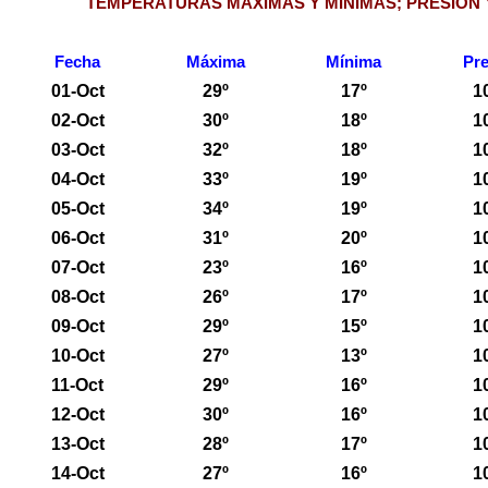
TEMPERATURAS MAXIMAS Y MINIMAS; PRESION 
Fecha
Máxima
Mínima
Pre
01-Oct
29º
17º
1
02-Oct
30º
18º
1
03-Oct
32º
18º
1
04-Oct
33º
19º
1
05-Oct
34º
19º
1
06-Oct
31º
20º
1
07-Oct
23º
16º
1
08-Oct
26º
17º
1
09-Oct
29º
15º
1
10-Oct
27º
13º
1
11-Oct
29º
16º
1
12-Oct
30º
16º
1
13-Oct
28º
17º
1
14-Oct
27º
16º
1