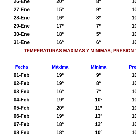
26-Ene
20º
8º
1
27-Ene
15º
9º
1
28-Ene
16º
8º
1
29-Ene
17º
7º
1
30-Ene
18º
5º
1
31-Ene
16º
6º
1
TEMPERATURAS MAXIMAS Y MINIMAS; PRESION 
Fecha
Máxima
Mínima
Pre
01-Feb
19º
9º
1
02-Feb
19º
8º
1
03-Feb
16º
7º
1
04-Feb
19º
10º
1
05-Feb
20º
11º
1
06-Feb
19º
13º
1
07-Feb
18º
12º
1
08-Feb
18º
10º
1