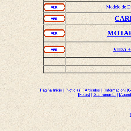
Modelo de Da
CAR
MOTAR
VIDA 
[
Página Inicio
]
[
Noticias
]
[ Artículos ]
[
Información
] [
G
[
Fotos
]
[ Gastronomía ]
[
Agend