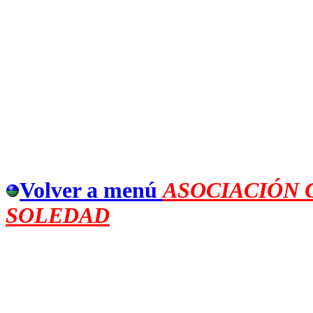
duodécimo.
Volver a menú
ASOCIACIÓN 
SOLEDAD
[
Página Princip
al
]
[
Noticias
[
Actualidad
] [
Villa de Espera
] [
Cult. Ntra. Sra. Soledad
] [