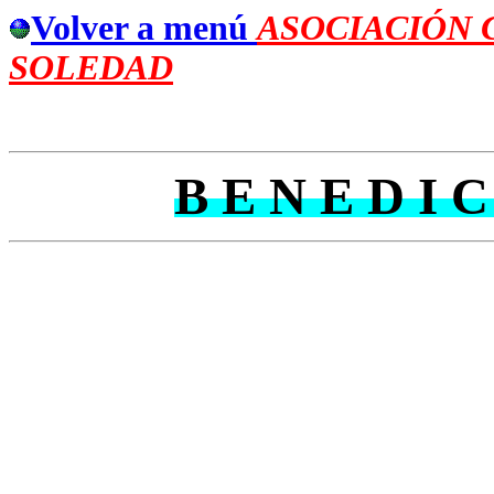
Volver a menú
ASOCIACIÓN 
SOLEDAD
Índice de Artículos
B E N E D I C
A todos c
éstas letras, salud y apost
A fin de aume