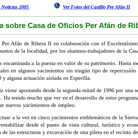
a Noticias 2005
Ver Fotos del Castillo Per Afán II
a sobre Casa de Oficios Per Afán de Rib
s Per Afán de Ribera II en colaboración con el Excelentísim
 puntos de la localidad, por los alumnos-trabajadores de la Cas
a encaminada a la puesta en valor de su patrimonio. Hasta me
uales en algunos yacimientos sin ningún tipo de repercusión
 y alguna actuación aislada en Esperilla.
 viene apostando desde la segunda mitad de 1996 por una ser
z. Ha tenido mucho que ver en el desarrollo de estos program
car nuevos yacimientos de empleo.
r a la vez en cinco yacimientos emblemáticos de la Sierra d
entabilizar desde el punto de vista cultural, turístico y ec
 de las estructuras y excavación de una pileta en el recinto de