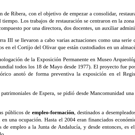
 Ribera, con el objetivo de empezar a consolidar, restaurar 
iempo. Los trabajos de restauración se centraron en la zona d
compuesto por una directora, dos docentes, un auxiliar admini
ra III se llevaron a cabo varias actuaciones como una serie
s en el Cortijo del Olivar que están custodiados en un almacé
omologación de la Exposición Permanente en Museo Arqueológ
 mundial todos los 18 de Mayo desde 1977). El proyecto fue po
stórico anotó de forma preventiva la exposición en el Reg
os patrimoniales de Espera, se pidió desde Mancomunidad una 
as públicos de
empleo-formación
, destinados a desempleados
nal en una ocupación. Hasta el 2004 eran financiados económ
as de empleo a la Junta de Andalucía, y desde entonces, es e
lo.