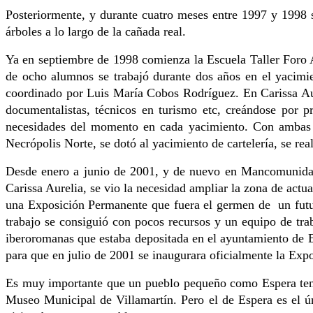
Posteriormente, y durante cuatro meses entre 1997 y 1998 s
árboles a lo largo de la cañada real.
Ya en septiembre de 1998 comienza la Escuela Taller Foro
de ocho alumnos se trabajó durante dos años en el yacimi
coordinado por Luis María Cobos Rodríguez. En Carissa Aure
documentalistas, técnicos en turismo etc, creándose por p
necesidades del momento en cada yacimiento. Con ambas a
Necrópolis Norte, se dotó al yacimiento de cartelería, se rea
Desde enero a junio de 2001, y de nuevo en Mancomunidad 
Carissa Aurelia, se vio la necesidad ampliar la zona de actu
una Exposición Permanente que fuera el germen de un futuro
trabajo se consiguió con pocos recursos y un equipo de traba
iberoromanas que estaba depositada en el ayuntamiento de E
para que en julio de 2001 se inaugurara oficialmente la E
Es muy importante que un pueblo pequeño como Espera tenga
Museo Municipal de Villamartín. Pero el de Espera es el ú