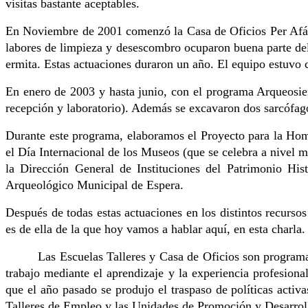
visitas bastante aceptables.
En Noviembre de 2001 comenzó la Casa de Oficios Per Afán de
labores de limpieza y desescombro ocuparon buena parte del t
ermita. Estas actuaciones duraron un año. El equipo estuvo 
En enero de 2003 y hasta junio, con el programa Arqueosier
recepción y laboratorio). Además se excavaron dos sarcófago
Durante este programa, elaboramos el Proyecto para la H
el Día Internacional de los Museos (que se celebra a nivel
la Dirección General de Instituciones del Patrimonio Hi
Arqueológico Municipal de Espera.
Después de todas estas actuaciones en los distintos recurs
es de ella de la que hoy vamos a hablar aquí, en esta charla.
Las Escuelas Talleres y Casa de Oficios son program
trabajo mediante el aprendizaje y la experiencia profesio
que el año pasado se produjo el traspaso de políticas activ
Talleres de Empleo y las Unidades de Promoción y Desarrol