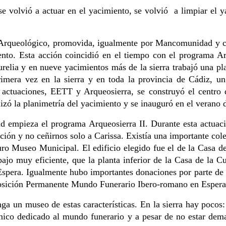
e volvió a actuar en el yacimiento, se volvió a limpiar el 
 Arqueológico, promovida, igualmente por Mancomunidad y c
ento. Esta acción coincidió en el tiempo con el programa Ar
lia y en nueve yacimientos más de la sierra trabajó una plant
rimera vez en la sierra y en toda la provincia de Cádiz, un 
ctuaciones, EETT y Arqueosierra, se construyó el centro 
lizó la planimetría del yacimiento y se inauguró en el verano 
empieza el programa Arqueosierra II. Durante esta actuaci
ación y no ceñirnos solo a Carissa. Existía una importante col
 Museo Municipal. El edificio elegido fue el de la Casa de 
jo muy eficiente, que la planta inferior de la Casa de la Cul
spera. Igualmente hubo importantes donaciones por parte de p
xposición Permanente Mundo Funerario Ibero-romano en Espera
 un museo de estas características. En la sierra hay pocos:
nico dedicado al mundo funerario y a pesar de no estar demas