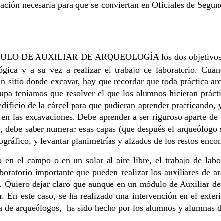
mación necesaria para que se conviertan en Oficiales de Segun
DULO DE AUXILIAR DE ARQUEOLOGÍA los dos objetivos a con
gica y a su vez a realizar el trabajo de laboratorio. Cu
 sitio donde excavar, hay que recordar que toda práctica ar
cupa teníamos que resolver el que los alumnos hicieran práct
dificio de la cárcel para que pudieran aprender practicando, 
n las excavaciones. Debe aprender a ser riguroso aparte de cav
 debe saber numerar esas capas (que después el arqueólogo se e
ográfico, y levantar planimetrías y alzados de los restos enco
lo en el campo o en un solar al aire libre, el trabajo de l
oratorio importante que pueden realizar los auxiliares de ar
. Quiero dejar claro que aunque en un módulo de Auxiliar de
. En este caso, se ha realizado una intervención en el exterio
area de arqueólogos, ha sido hecho por los alumnos y alumnas 