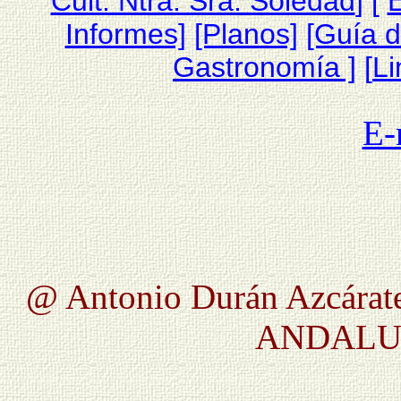
Cult. Ntra. Sra. Soledad
] [
Informes]
[Planos]
[Guía 
Gastronomía ]
[
Li
E-
@ Antonio Durán Azcárate
ANDALUC