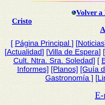
Volver a 
Cristo
A
[
Página Princip
al
]
[
Noticias
[
Actualidad
] [
Villa de Espera
] [
Cult. Ntra. Sra. Soledad
] [
Informes]
[Planos]
[Guía 
Gastronomía ]
[
Li
E-