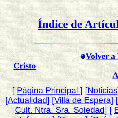
Índice de Artícu
Volver a 
Cristo
A
[
Página Princip
al
]
[
Noticias
[
Actualidad
] [
Villa de Espera
] [
Cult. Ntra. Sra. Soledad
] [