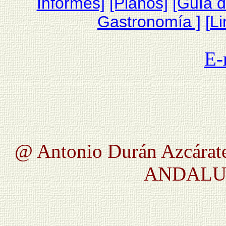
Informes]
[Planos]
[Guía 
Gastronomía ]
[
Li
E-
@ Antonio Durán Azcárate
ANDALUC