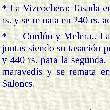
* La Vizcochera: Tasada e
rs.
y
se remata en 240 rs. a
*
Cordón y Melera.. Las
juntas
siendo su tasación
p
y 440 rs. para la segunda. 
maravedís y se remata e
Salones.