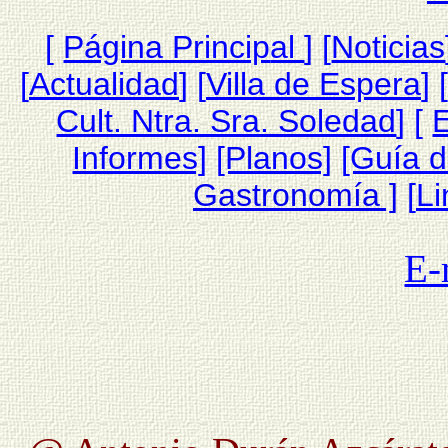
[
Página Princip
al
]
[
Noticias
[
Actualidad
] [
Villa de Espera
] [
Cult. Ntra. Sra. Soledad
] [
Informes]
[Planos]
[Guía 
Gastronomía ]
[
Li
E-