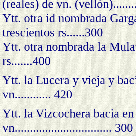
(reales) de vn. (vellón)........
Ytt. otra id nombrada Garga
trescientos rs......300
Ytt. otra nombrada la Mulat
rs.......400
Ytt. la Lucera y vieja y bac
vn............ 420
Ytt. la Vizcochera bacia en 
vn................................ 300