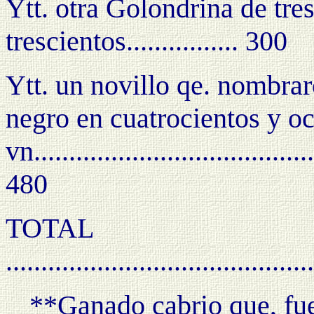
Ytt. otra Golondrina de tre
trescientos................ 300
Ytt. un novillo qe. nombrar
negro en cuatrocientos y oc
vn.........................................
480
TOTAL
..........................................
**Ganado cabrio que, fu