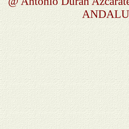
@ Antonio Durán Azcárate
ANDALUC