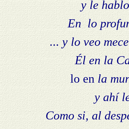
y le habl
En lo profu
...
y lo veo mece
Él en la Ca
lo en
la mur
y ahí l
Como si, al despe