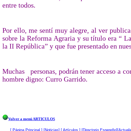
entre todos.
Por ello, me sentí muy alegre, al ver public
sobre la Reforma Agraria y su título era “ 
la II República” y que fue presentado en nuest
Muchas
personas, podrán tener acceso a co
hombre digno: Curro Garrido.
Volver a menú ARTICULOS
[
Página Princip
al
]
[
Noticias
]
[ Artículos ]
[
Directorio Espereño
][
Actuali