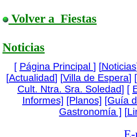
Volver a Fiestas
N
oticias
[
Página Princip
al
]
[
Noticias
[
Actualidad
] [
Villa de Espera
] [
Cult. Ntra. Sra. Soledad
] [
Informes]
[Planos]
[Guía 
Gastronomía ]
[
Li
E-