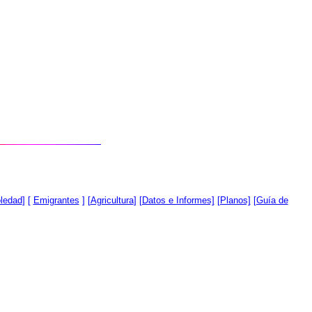
oledad
] [
Emigrantes
] [
Agricultura
]
[Datos e Informes]
[Planos]
[Guía de