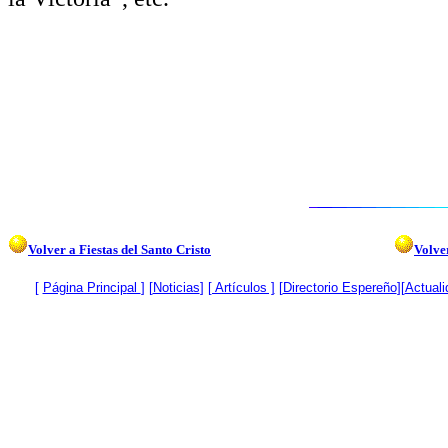
Volver a Fiestas del Santo Cristo
Volver
[
Página Princip
al
]
[
Noticias
]
[ Artículos ]
[
Directorio Espereño
][
Actuali