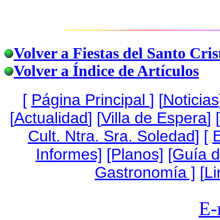
Volver a Fiestas del Santo Cris
Volver a Índice de Artículos
[
Página Princip
al
]
[
Noticias
[
Actualidad
] [
Villa de Espera
] [
Cult. Ntra. Sra. Soledad
] [
Informes]
[Planos]
[Guía 
Gastronomía ]
[
Li
E-