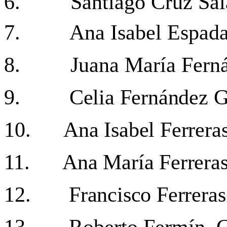
6.
Santiago Cruz Sal
7.
Ana Isabel Espad
8.
Juana María Fern
9.
Celia Fernández G
10. Ana Isabel Ferreras
11. Ana María Ferrera
12.
Francisco Ferreras
13.
Roberto Fermín
G