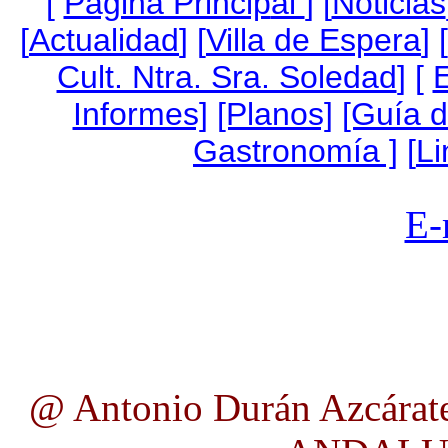
[
Página Princip
al
]
[
Noticias
[
Actualidad
] [
Villa de Espera
] [
Cult. Ntra. Sra. Soledad
] [
Informes]
[Planos]
[Guía 
Gastronomía ]
[
Li
E-
@ Antonio Durán Azcárate