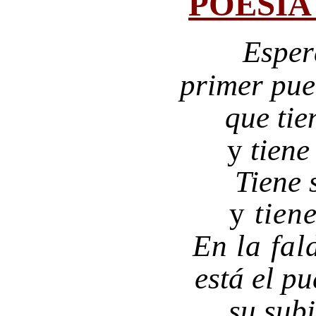
POESÍA
Esper
primer pueb
que tie
y
tiene
Tiene 
y
tien
En la fal
está el p
su sub