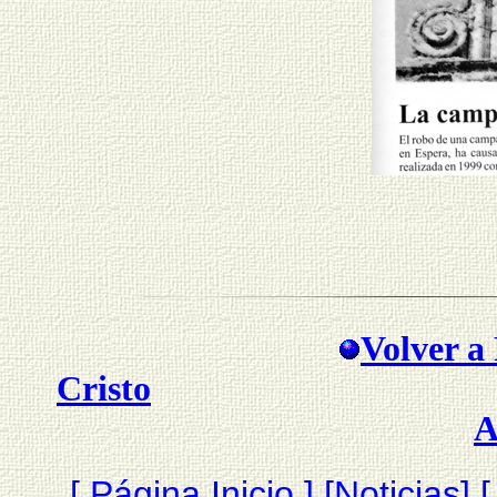
Volver a 
Cristo
A
[
Página Inicio
]
[
Noticias
]
[