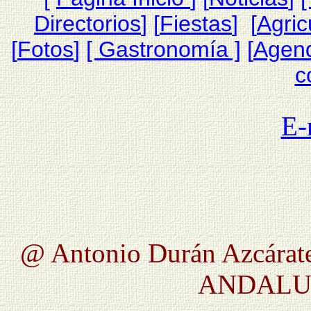
Directorios
] [
Fiestas
] [
Agric
[
Fotos
]
[ Gastronomía ]
[
Agen
c
E-
@ Antonio Durán Azcárate
ANDALUC