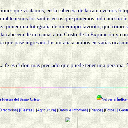
nes que visitamos, en la cabecera de la cama vemos fotograf
ural tenemos los santos en os que ponemos toda nuestra fe.
eza poner una fotografía de mi equipo favorito, que como sab
a cabecera de mi cama, a mi Cristo de la Expiración y como
ía que pasé ingresado los miraba a ambos en varias ocasion
 fe es el don más preciado que puede tener una persona. S
 Fiestas del Santo Cristo
Volver a Índice 
Directorios
] [
Fiestas
] [
Agricultura
]
[Datos e Informes]
[Planos]
[
Fotos
]
[ Gast