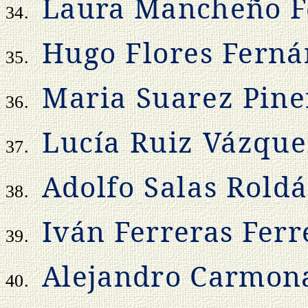
Laura Mancheño F
34.
Hugo Flores Fern
35.
Maria Suarez Pine
36.
Lucía Ruiz Vázque
37.
Adolfo Salas Rold
38.
Iván Ferreras Ferr
39.
Alejandro Carmona
40.