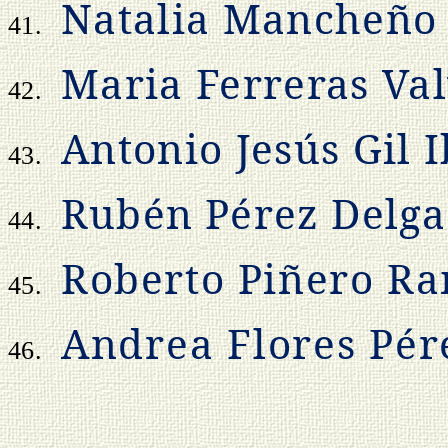
Natalia Mancheño
41.
Maria Ferreras Va
42.
Antonio Jesús Gil 
43.
Rubén Pérez Delg
44.
Roberto Piñero R
45.
Andrea Flores Pér
46.