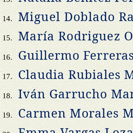
Miguel Doblado R
14.
María Rodriguez 
15.
Guillermo Ferrera
16.
Claudia Rubiales
17.
Iván Garrucho Mar
18.
Carmen Morales M
19.
Emma Vargas Loz