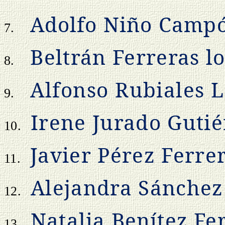
Adolfo Niño Camp
7.
Beltrán Ferreras l
8.
Alfonso Rubiales 
9.
Irene Jurado Gutié
10.
Javier Pérez Ferre
11.
Alejandra Sánchez
12.
Natalia Benítez F
13.