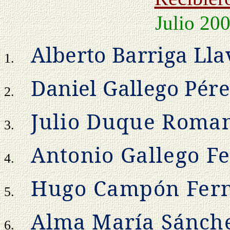
Julio 20
Alberto Barriga Lla
1.
Daniel Gallego Pére
2.
Julio Duque Roma
3.
Antonio Gallego Fe
4.
Hugo Campón Fer
5.
Alma María Sánch
6.