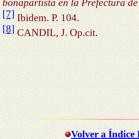
bonapartista en
la Prefectura
de
[7]
Ibidem. P. 104.
[8]
CANDIL, J. Op.cit.
Volver a
Índice 