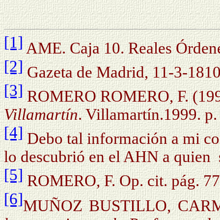
[1]
AME. Caja 10. Reales Órden
[2]
Gazeta de Madrid, 11-3-1810.
[3]
ROMERO ROMERO, F. (19
Villamartín
. Villamartín.1999. p.
[4]
Debo tal información a mi c
lo descubrió en el AHN a quien
[5]
ROMERO, F. Op. cit. pág. 77
[6]
MUÑOZ BUSTILLO, CAR