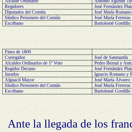
Alcalde Ordinario
Antonio Agustín Ti
Regidores
José Fernández Pla
Diputados del Común
José María Romano 
Síndico Personero del Común
José María Ferreras
Escribano
Bartolomé Gordillo
Fines de 1809
Corregidor
José de Sanmartín
Alcaldes Ordinarios de 1º Voto
Pedro Bernal y Ant
Regidor Decano
José Fernández Plat
Jurados
Ignacio Romano y 
Alguacil Mayor
José María Álvarez
Síndico Personero del Común
José María Ferreras
Escribano
Bartolomé Gordillo
Ante la llegada de los fran