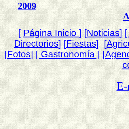
2009
A
[
Página Inicio
]
[
Noticias
]
[
Directorios
] [
Fiestas
] [
Agric
[
Fotos
]
[ Gastronomía ]
[
Agen
c
E-