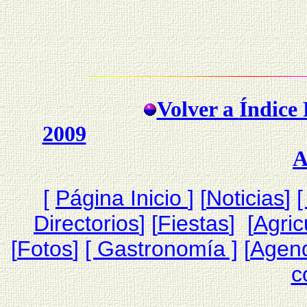
Volver a
Índice 
2009
A
[
Página Inicio
]
[
Noticias
]
[
Directorios
] [
Fiestas
] [
Agric
[
Fotos
]
[ Gastronomía ]
[
Agen
c