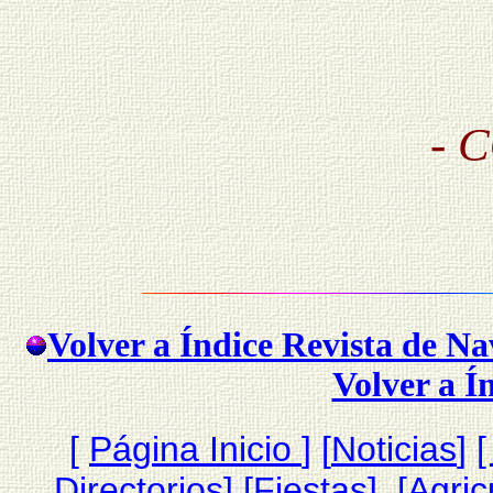
- 
Volver a Índice Revista de N
Volver a Í
[
Página Inicio
]
[
Noticias
]
[
Directorios
] [
Fiestas
] [
Agric