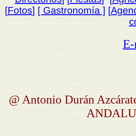
[
Fotos
]
[ Gastronomía ]
[
Agen
c
E-
@ Antonio Durán Azcárate
ANDALUC