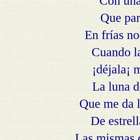
Con una
Que par
En frías n
Cuando l
¡déjala¡ 
La luna d
Que me da l
De estrel
Las mismas q