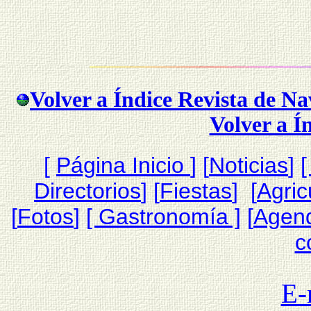
Volver a Índice Revista de N
Volver a Í
[
Página Inicio
]
[
Noticias
]
[
Directorios
] [
Fiestas
] [
Agric
[
Fotos
]
[ Gastronomía ]
[
Agen
c
E-