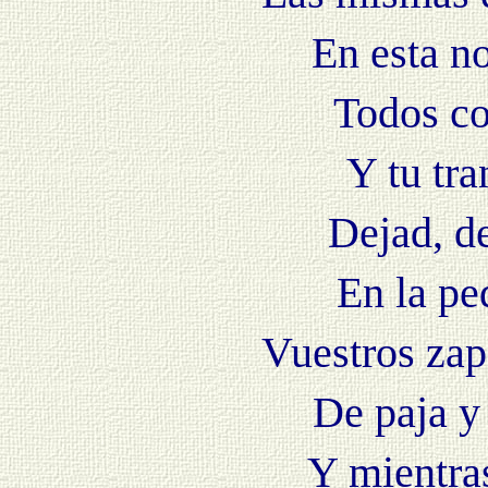
En esta n
Todos co
Y tu tr
Dejad, d
En la pe
Vuestros za
De paja y
Y mientra