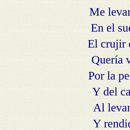
Me levan
En el su
El crujir
Quería v
Por la p
Y del ca
Al leva
Y rendi