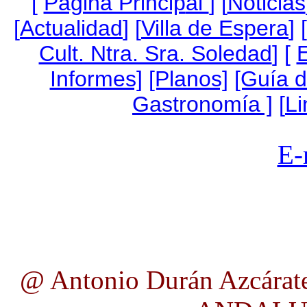
[
Página Princip
al
]
[
Noticias
[
Actualidad
] [
Villa de Espera
] [
Cult. Ntra. Sra. Soledad
] [
Informes]
[Planos]
[Guía 
Gastronomía ]
[
Li
E-
@ Antonio Durán Azcárate