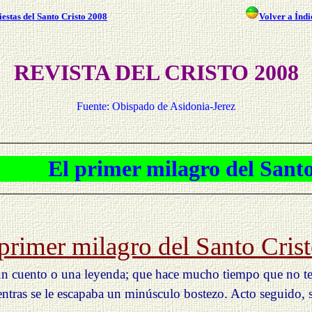
iestas del Santo Crist
o 2008
Volver a Índi
REVISTA DEL CRISTO 200
8
Fuente: Obispado de Asidonia-Jerez
El primer milagro del Santo Cr
primer milagro del Santo Cris
e un cuento o una leyenda; que hace mucho tiempo que no t
entras se le escapaba un minúsculo bostezo. Acto seguido, 