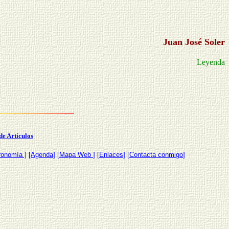
Juan José Soler
Leyenda
de Artículos
ronomía ]
[
Agenda
] [
Mapa Web
] [
Enlaces
] [
Contacta conmigo
]