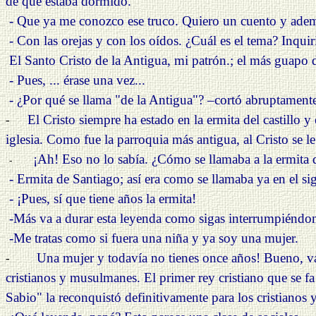
de que estaba dormido.
- Que ya me conozco ese truco. Quiero un cuento y ademá
- Con las orejas y con los oídos. ¿Cuál es el tema? Inqui
El Santo Cristo de la Antigua, mi patrón.; el más guapo
- Pues, ... érase una vez...
- ¿Por qué se llama "de la Antigua"? –cortó abruptamente
El Cristo siempre ha estado en la ermita del castillo 
-
iglesia. Como fue la parroquia más antigua, al Cristo se l
¡Ah!
Eso no lo sabía. ¿Cómo se llamaba a la ermita d
-
- Ermita de Santiago; así era como se llamaba ya en el sig
- ¡Pues, sí que tiene años la ermita!
-Más va a durar esta leyenda como sigas interrumpiéndo
-Me tratas como si fuera una niña y ya soy una mujer.
Una mujer y todavía no tienes once años! Bueno, va
-
cristianos y musulmanes. El primer rey cristiano que se f
Sabio" la reconquistó definitivamente para los cristianos y