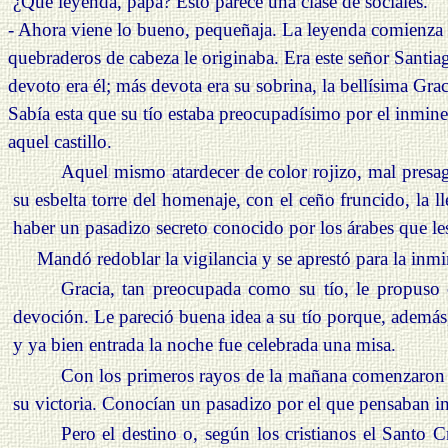
¿Qué
leyenda, papá? Esto parece una clase de sociales.
- Ahora viene lo bueno, pequeñaja. La leyenda comienza a
quebraderos de cabeza le originaba. Era este señor Santiag
devoto era él; más devota era su sobrina, la bellísima Gra
Sabía esta que su tío estaba preocupadísimo por el inminen
aquel castillo.
Aquel mismo atardecer de color rojizo, mal presa
su esbelta torre del homenaje, con el ceño fruncido, la 
haber un pasadizo secreto conocido por los árabes que les 
Mandó redoblar la vigilancia y se aprestó para la inmi
Gracia, tan preocupada como su tío, le propuso 
devoción. Le pareció buena idea a su tío porque, además
y ya bien entrada la noche fue celebrada una misa.
Con los primeros rayos de la mañana comenzaron 
su victoria. Conocían un pasadizo por el que pensaban int
Pero el destino o, según los cristianos el Santo Cr