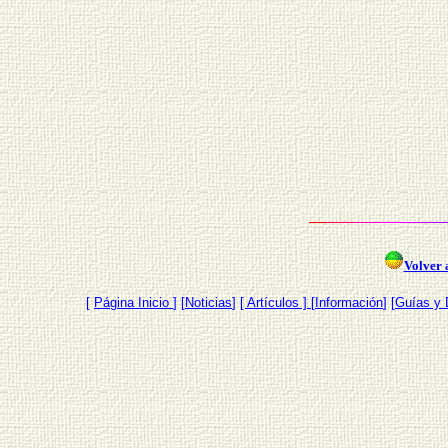
Volver a
[
Página Inicio
]
[
Noticias
]
[ Artículos ]
[
Información
] [
Guías y 