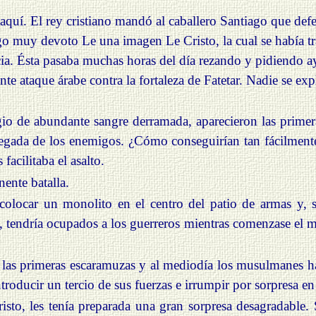
quí. El rey cristiano
mandó al caballero Santiago que defe
o muy devoto Le una imagen Le Cristo, la cual se había traí
cia. Ésta pasaba muchas horas del día rezando y pidiendo ayu
te ataque árabe contra la fortaleza de Fatetar. Nadie se ex
gio de abundante sangre derramada, aparecieron las prim
llegada de los enemigos. ¿Cómo conseguirían tan fácilmente 
facilitaba el asalto.
nente batalla.
colocar un monolito en el centro del patio de armas y, s
, tendría ocupados a los guerreros mientras
comenzase el mo
las primeras escaramuzas y
al
mediodía los musulmanes ha
roducir un tercio de sus fuerzas e irrumpir por sorpresa en 
isto, les tenía preparada una gran sorpresa desagradable. S