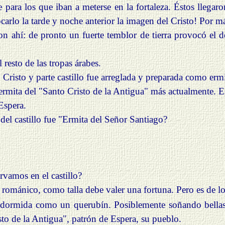
e para los que iban a meterse en la fortaleza. Éstos llega
arlo la tarde y noche anterior la imagen del Cristo! Por má
ron ahí: de pronto un fuerte temblor de tierra provocó el 
resto de las tropas árabes.
o Cristo y parte castillo fue arreglada y preparada como erm
 ermita del "Santo Cristo de la Antigua" más actualmente. E
Espera.
del castillo fue "Ermita del Señor Santiago?
vamos en el castillo?
románico, como talla debe valer una fortuna. Pero es de lo
 dormida como un querubín. Posiblemente soñando bellas
sto de
la
Antigua", patrón de Espera, su pueblo.