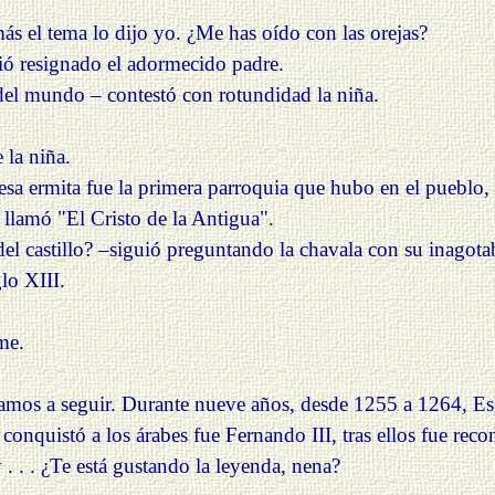
s el tema lo dijo yo. ¿Me has oído con las orejas?
rió resignado el adormecido padre.
 del mundo – contestó con rotundidad la niña.
 la niña.
y esa ermita fue la primera parroquia que hubo en el pueblo
e llamó "El Cristo de la Antigua".
el castillo? –siguió preguntando la chavala con su inagota
lo XIII.
me.
mos a seguir. Durante nueve años, desde 1255 a 1264, Esp
a conquistó a los árabes fue Fernando III, tras ellos fue r
 . . . ¿Te está gustando la leyenda, nena?