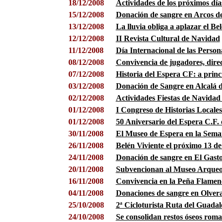
18/12/2008
Actividades de los próximos día
15/12/2008
Donación de sangre en Arcos de
13/12/2008
La lluvia obliga a aplazar el Be
12/12/2008
II Revista Cultural de Navidad
11/12/2008
Día Internacional de las Perso
08/12/2008
Convivencia de jugadores, direc
07/12/2008
Historia del Espera CF: a princi
03/12/2008
Donación de Sangre en Alcalá d
02/12/2008
Actividades Fiestas de Navidad
01/12/2008
I Congreso de Historias Locales
01/12/2008
50 Aniversario del Espera C.F.
30
/11/2008
El Museo de Espera en la Sem
26/11/2008
Belén Viviente el próximo 13 d
24/11/2008
Donación de sangre en El Gast
20/11/2008
Subvencionan al Museo Arqueo
16/11/2008
Convivencia en la Peña Flamen
04/11/2008
Donaciones de sangre en Olvera
25/10/2008
2ª Cicloturista Ruta del Guadal
24/10/2008
Se consolidan restos óseos rom