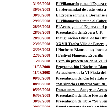
31/08/2008
El Villamartín gana al Espera en
30/08/2008
La Hermandad de Jesús vota a 
30/08/2008
El Espera elimina al Bornense e
29/08/2008
El Villamartín elimina al Cabec
28/08/2008
El Arcos gana al Espera en el 
28/08/2008
Presentación del Espera C.F.
28/08/2008
Inauguración Oficial de las Ob
23/08/2008
XXVII Trofeo Villa de Espera, e
23/08/2008
I Noche en Blanco, muy buen 
22/08/2008
I Festival Flamenco Esperilla
15/08/2008
Éxito sin precedente de la VI F
11/08/2008
Programación I Noche en Blanc
11/08/2008
Actuaciones de la VI Fiesta del
09/08/2008
Presentación del Cartel y Libro
08/08/2008
"Su silencio es nuestra voz" de
05/08/2008
Donaciones de Sangre en Arcos 
03/08/2008
Presentación del libro Fiestas d
30/07/2008
Presentación del libro "Su Silen
29/07/2008
Portal espereño de web,s y blog