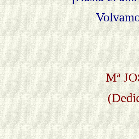
Volvamos
Mª J
(Dedi