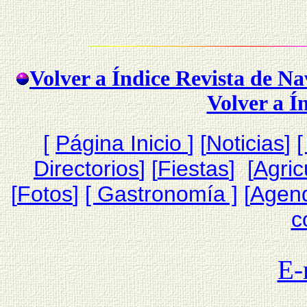
Volver a Índice Revista de N
Volver a Í
[
Página Inicio
]
[
Noticias
]
[
Directorios
] [
Fiestas
] [
Agric
[
Fotos
]
[ Gastronomía ]
[
Agen
c
E-