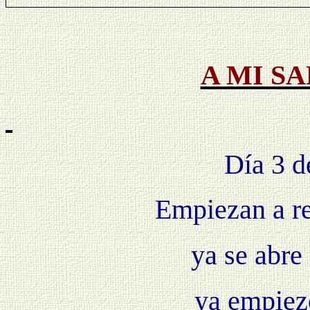
A MI S
Día 3 d
Empiezan a re
ya se abre
ya empiezo