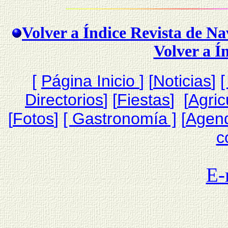
Volver a Índice Revista de N
Volver a Í
[
Página Inicio
]
[
Noticias
]
[
Directorios
] [
Fiestas
] [
Agric
[
Fotos
]
[ Gastronomía ]
[
Agen
c
E-