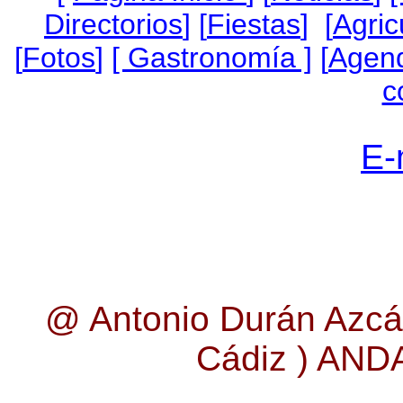
Directorios
] [
Fiestas
] [
Agric
[
Fotos
]
[ Gastronomía ]
[
Agen
c
E-
@ Antonio Durán Azcá
Cádiz ) AN