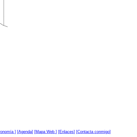
ronomía ]
[
Agenda
] [
Mapa Web
] [
Enlaces
] [
Contacta conmigo
]