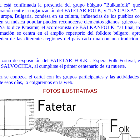
a está confirmada la presencia del grupo búlgaro "Balkanfolk" que 
oración entre la organización del FATETAR FOLK, y "LA CAIXA". Ti
 Europa, Bulgaria, condesa en su cultura, influencias de los pueblos c
lo en su música popular pueden reconocerse elementos gitanos, griegos 
. Ya lo dice Krasimir, el acordeonista de BALKANFOLK: "al final, t
ormación se centra en el amplio repertorio del folklore búlgaro, ap
den de las diferentes regiones del país cada una con una tradición 
a zona de exposición del FATETAR FOLK - Espera Folk Festival, es
SALVOCHEA, al cumplirse el primer centenario de su muerte.
ca el cartel con los grupos participantes y las actividades al
te esos días, lo colgaremos en la web.
FOTOS ILUSTRATIVAS