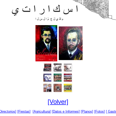
[Volver]
Directorios
] [
Fiestas
] [
Agricultura
]
[Datos e Informes]
[Planos]
[
Fotos
]
[ Gast