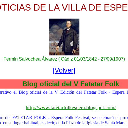
TICIAS DE LA VILLA DE ESP
Fermín Salvochea Álvarez ( Cádiz 01/03/1842 - 27/09/1907)
[Volver]
Blog oficial del V Fatetar Fol
rativo el Blog oficial de la V Edición del Fatetar Folk - Espera F
http://www.fatetarfolkespera.blogspot.com/
ón del FATETAR FOLK - Espera Folk Festival, se celebrará el próx
h. en su lugar habitual, es decir, en la Plaza de la Iglesia de Santa María