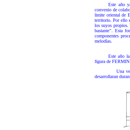
Este año y
convenio de colab
limite oriental de
territorio. Por el
los suyos propios
bastante". Esta f
componentes proce
melodías.
Este año l
figura de FERMIN 
Una vez se conoz
desarrollaran duran