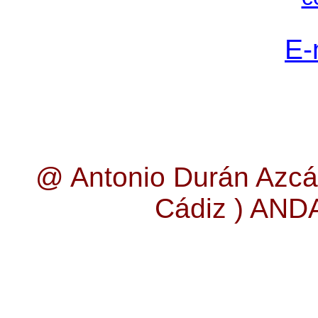
E-
@ Antonio Durán Azcá
Cádiz ) AN