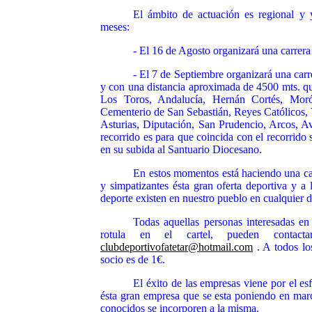
El ámbito de actuación es regional y 
meses:
- El 16 de Agosto organizará una carrera
- El 7 de Septiembre organizará una carr
y con una distancia aproximada de 4500 mts. que
Los Toros,
Andalucía, Hernán Cortés, Morón
Cementerio de San Sebastián, Reyes Católicos, V
Asturias, Diputación, San Prudencio, Arcos, Av
recorrido es para que coincida con el recorrido
en su subida al Santuario Diocesano.
En estos momentos está haciendo una ca
y simpatizantes ésta gran oferta deportiva y a 
deporte existen en nuestro pueblo en cualquier d
Tod
as aquellas personas interesadas e
rotula en el cartel, pueden conta
clubdeportivofatetar@hotmail.com
. A todos los
socio es de 1€.
El éxito de las empresas viene por el e
ésta gran empresa que se esta poniendo en marc
conocidos se incorporen a la misma.