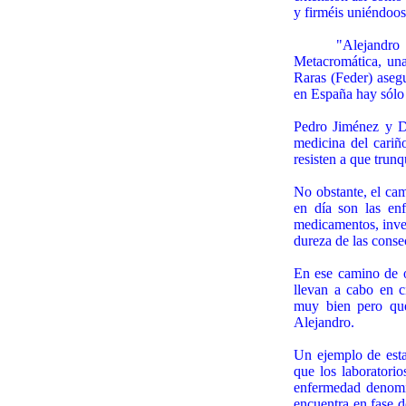
y firméis uniéndoos
"Alejandro
Metacromática, un
Raras (Feder) aseg
en España hay sólo 
Pedro Jiménez y D
medicina del cariñ
resisten a que trun
No obstante, el cam
en día son las en
medicamentos, inves
dureza de las conse
En ese camino de o
llevan a cabo en c
muy bien pero que
Alejandro.
Un ejemplo de esta
que los laboratori
enfermedad denomi
encuentra en fase d