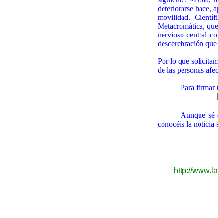
deteriorarse hace, 
movilidad. Cientí
Metacromática, que 
nervioso central co
descerebración que
Por lo que solicitam
de las personas afe
Para firmar 
Aunque sé q
conocéis la noticia 
http://www.l