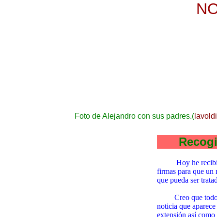
NO
Foto de Alejandro con sus padres.(
lavoldi
Recogida d
Hoy he recibi
firmas para que un 
que pueda ser trata
Creo que todo debe
noticia que aparece
extensión así como 