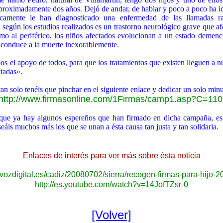
aproximadamente dos años. Dejó de andar, de hablar y poco a poco ha i
ficamente le han diagnosticado una enfermedad de las llamadas rar
según los estudios realizados es un trastorno neurológico grave que afe
mo al periférico, los niños afectados evolucionan a un estado demenc
 conduce a la muerte inexorablemente.
os el apoyo de todos, para que los tratamientos que existen lleguen a nu
ctadas».
tan solo tenéis que pinchar en el siguiente enlace y dedicar un solo minu
http://www.firmasonline.com/1Firmas/camp1.asp?C=110
ue ya hay algunos espereños que han firmado en dicha campaña, es
seáis muchos más los que se unan a ésta causa tan justa y tan solidaria.
Enlaces de interés para ver más sobre ésta noticia
avozdigital.es/cadiz/20080702/sierra/recogen-firmas-para-hijo-
http://es.youtube.com/watch?v=14JofTZsr-0
[Volver]