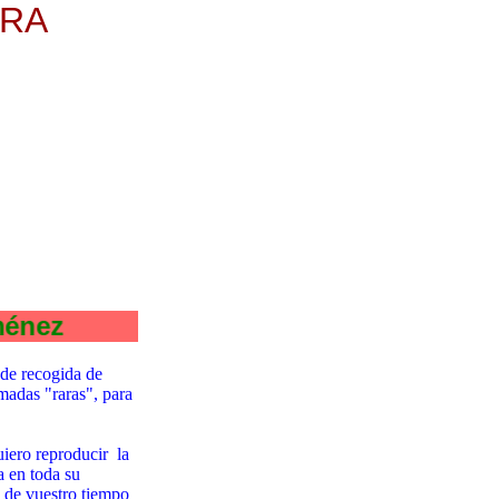
ERA
ez
de recogida de
madas "raras", para
iero reproducir la
a en toda su
s de vuestro tiempo