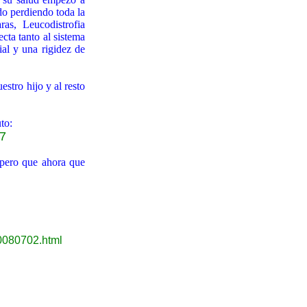
do perdiendo toda la
as, Leucodistrofia
cta tanto al sistema
ial y una rigidez de
estro hijo y al resto
to:
7
pero que ahora que
20080702.html