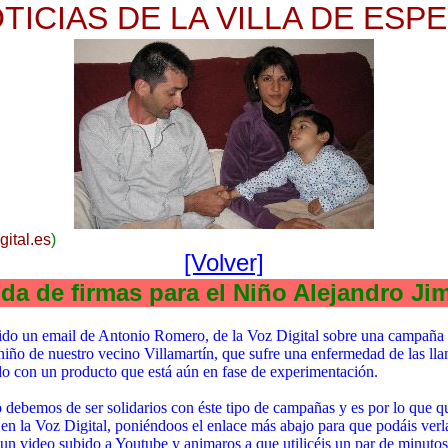
TICIAS DE LA VILLA DE ESP
gital.es
)
[Volver]
e firmas para el Niño Alejandro Jimén
do un email de Antonio Romero, de la Voz Digital sobre una campaña 
niño de nuestro vecino Villamartín, que sufre una enfermedad de las lla
do con un producto que está aún en fase de experimentación.
mos de ser solidarios con éste tipo de campañas y es por lo que qu
 en la Voz Digital, poniéndoos el enlace más abajo para que podáis verl
un video subido a Youtube y animaros a que utilicéis un par de minuto