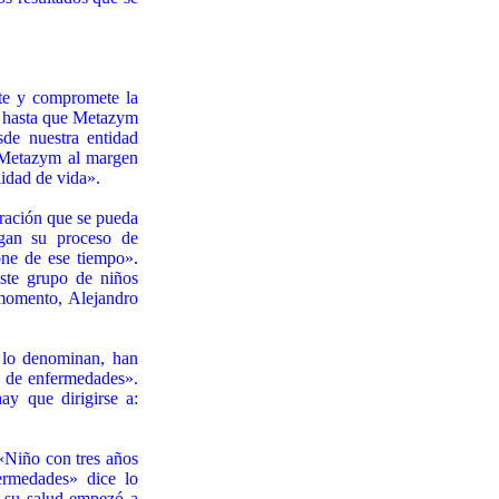
te y compromete la
r hasta que Metazym
sde nuestra entidad
n Metazym al margen
lidad de vida».
uración que se pueda
igan su proceso de
one de ese tiempo».
este grupo de niños
 momento, Alejandro
 lo denominan, han
po de enfermedades».
y que dirigirse a:
 «Niño con tres años
ermedades» dice lo
s su salud empezó a