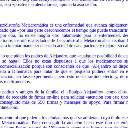
a, son «positivos o alentadores», apunta la asociación.
codistrofia Metacromática es una enfermedad que avanza rápidamen
y dado que «por una parte desconocemos el tiempo que puede transcurri
 por otra, no existe ningún otro tratamiento para la enfermedad, de
e todos los niños afectados de Leucodistrofia Metacromática reciba
para intentar mantener el estado actual de cada paciente y mejorar su ca
 lo que piden los padres de Alejandro, que «cualquier posibilidad de c
o se haga». Ellos no están dispuestos a que los medicamentos s
comercialización porque son conscientes de que «Alejandro no disp
jado a Dinamarca para tratar de que el pequeño pudiera entrar en 
icación, en fase experimental, pero esto no ha surtido efecto y, de
stos medicamentos.
s padres y amigos de la familia, el «Equipo Alejandro», como ellos
a de recogida de firmas on-line para solicitar «atención con este ti
nseguido más de 550 firmas y mensajes de apoyo. Para firmar ha
nline.com.
umento al que piden a los ciudadanos que se adhieran, cuyo título es
a Metacromática; Para conseguir la atención hacia este tipo de enf
me llamo Pedro, natural de Villamartín, tengo dos hijos y uno de ello