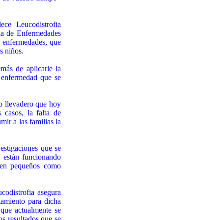
ce Leucodistrofia
la de Enfermedades
e enfermedades, que
s niños.
ás de aplicarle la
a enfermedad que se
lo llevadero que hoy
casos, la falta de
ir a las familias la
estigaciones que se
e están funcionando
onen pequeños como
codistrofia asegura
tamiento para dicha
que actualmente se
os resultados que se