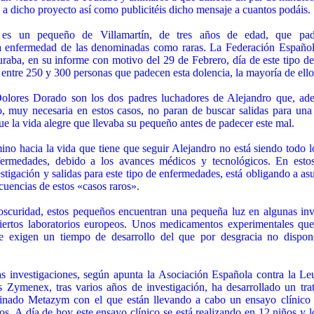
 a dicho proyecto así como publicitéis dicho mensaje a cuantos podáis.
 es un pequeño de Villamartín, de tres años de edad, que pade
a enfermedad de las denominadas como raras. La Federación Españo
uraba, en su informe con motivo del 29 de Febrero, día de este tipo d
entre 250 y 300 personas que padecen esta dolencia, la mayoría de ello
olores Dorado son los dos padres luchadores de Alejandro que, adem
o, muy necesaria en estos casos, no paran de buscar salidas para un
que la vida alegre que llevaba su pequeño antes de padecer este mal.
ino hacia la vida que tiene que seguir Alejandro no está siendo todo 
fermedades, debido a los avances médicos y tecnológicos. En estos 
tigación y salidas para este tipo de enfermedades, está obligando a asum
cuencias de estos «casos raros».
scuridad, estos pequeños encuentran una pequeña luz en algunas inv
iertos laboratorios europeos. Unos medicamentos experimentales qu
 exigen un tiempo de desarrollo del que por desgracia no disp
s investigaciones, según apunta la Asociación Española contra la Leu
os Zymenex, tras varios años de investigación, ha desarrollado un tra
nado Metazym con el que están llevando a cabo un ensayo clínico 
os. A día de hoy este ensayo clínico se está realizando en 12 niños y l