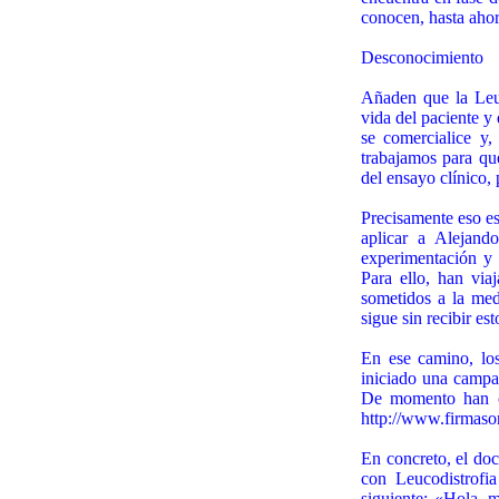
conocen, hasta ahor
Desconocimiento
Añaden que la Leu
vida del paciente 
se comercialice y,
trabajamos para qu
del ensayo clínico, 
Precisamente eso es
aplicar a Alejand
experimentación y 
Para ello, han via
sometidos a la med
sigue sin recibir e
En ese camino, lo
iniciado una campañ
De momento han co
http://www.firmaso
En concreto, el doc
con Leucodistrofi
siguiente: «Hola, 