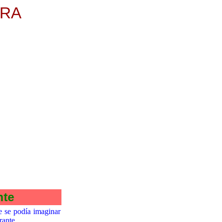
ERA
l Emigrante
e se podía imaginar
rante.