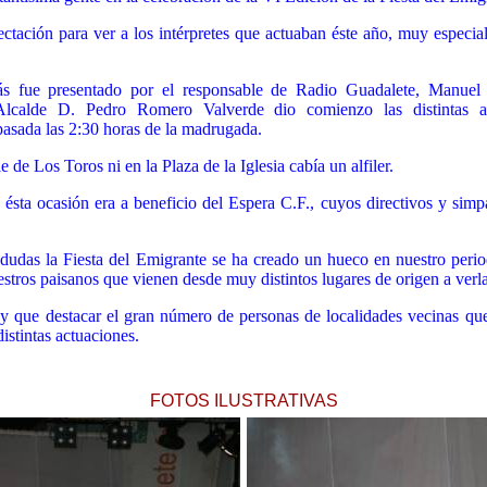
tación para ver a los intérpretes que actuaban éste año, muy especia
 fue presentado por el responsable de Radio Guadalete, Manuel 
 Alcalde D. Pedro Romero Valverde dio comienzo las distintas a
pasada las 2:30 horas de la madrugada.
le de Los Toros ni en la Plaza de la Iglesia cabía un alfiler.
 ésta ocasión era a beneficio del Espera C.F., cuyos directivos y simp
 dudas la Fiesta del Emigrante se ha creado un hueco en nuestro perio
tros paisanos que vienen desde muy distintos lugares de origen a verla
 que destacar el gran número de personas de localidades vecinas que 
istintas actuaciones.
FOTOS ILUSTRATIVAS