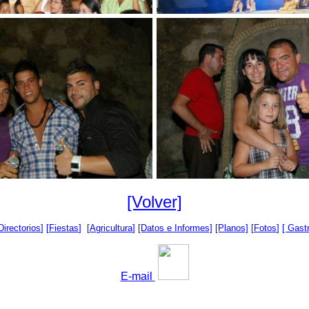
[Volver]
Directorios
] [
Fiestas
] [
Agricultura
]
[Datos e Informes]
[Planos]
[
Fotos
]
[ Gast
E-mail