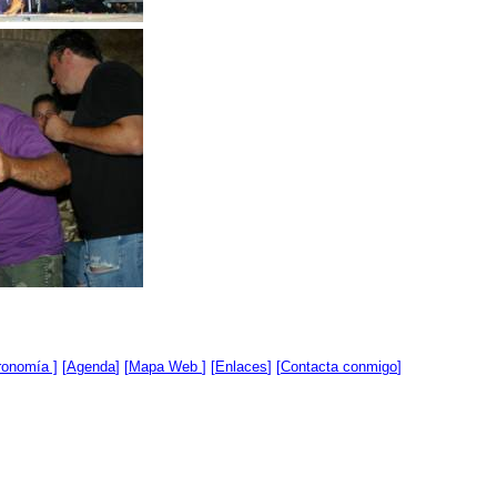
ronomía ]
[
Agenda
] [
Mapa Web
] [
Enlaces
] [
Contacta conmigo
]