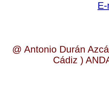
E-
@ Antonio Durán Azcá
Cádiz ) AN