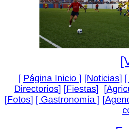
[
[
Página Inicio
]
[
Noticias
]
[
Directorios
] [
Fiestas
] [
Agric
[
Fotos
]
[ Gastronomía ]
[
Agen
c