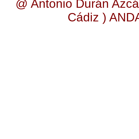
@ Antonio Durán Azcá
Cádiz ) AN