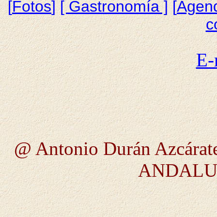
[
Fotos
]
[ Gastronomía ]
[
Agen
c
E-
@ Antonio Durán Azcárate
ANDALUC